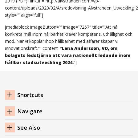
2019 (PDF)” linkurl=”http://alvstranden.com/wp-
content/uploads/2020/02/Arsredovisning_Alvstranden_Utveckling_20
style=”” align=”full”]
[mediablock imageButton=”” image=”7267″ title=””Att nå
konkreta mål inom hållbarhet kräver kompetens, uthållighet och
mod. När vi kopplar ihop hållbarhet med affärer skapar vi
innovationskraft.”” content=”
Lena Andersson, VD, om
bolagets ledstjärna att vara nationellt ledande inom
hållbar stadsutveckling 2024.
“]
Footer
Shortcuts
Navigation
Navigate
See Also