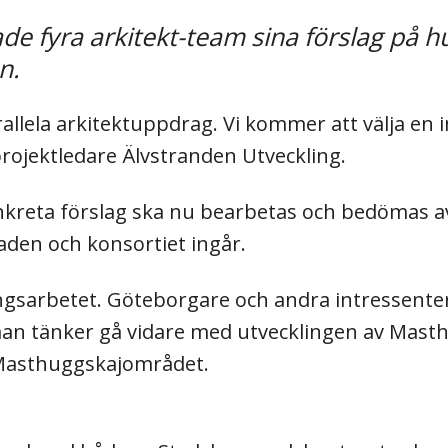
e fyra arkitekt-team sina förslag på h
n.
rallela arkitektuppdrag. Vi kommer att välja en 
projektledare Älvstranden Utveckling.
onkreta förslag ska nu bearbetas och bedömas
den och konsortiet ingår.
ngsarbetet. Göteborgare och andra intressenter
man tänker gå vidare med utvecklingen av Mast
 i Masthuggskajområdet.