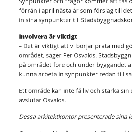
Synpunkter och frågor kommer att tas o
förrän i april nästa år som förslag till de
in sina synpunkter till Stadsbyggnadsko
Involvera är viktigt
– Det är viktigt att vi börjar prata me
området, säger Per Osvalds, Stadsbyggnad
på området före och under byggandet är 
kunna arbeta in synpunkter redan till s
Ett område kan inte få liv och stärka si
avslutar Osvalds.
Dessa arkitektkontor presenterade sina i