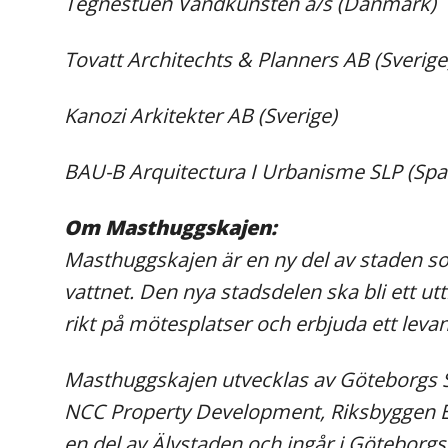
Tegnestuen Vandkunsten a/s (Danmark)
Tovatt Architechts & Planners AB (Sverige
Kanozi Arkitekter AB (Sverige)
BAU-B Arquitectura I Urbanisme SLP (Spa
Om Masthuggskajen:
Masthuggskajen är en ny del av staden som
vattnet. Den nya stadsdelen ska bli ett 
rikt på mötesplatser och erbjuda ett levand
Masthuggskajen utvecklas av Göteborgs S
NCC Property Development, Riksbyggen E
en del av Älvstaden och ingår i Göteborgsre