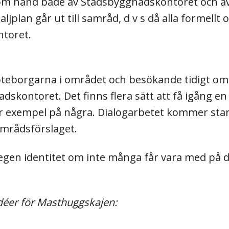
m hand både av Stadsbyggnadskontoret och av 
taljplan går ut till samråd, d v s då alla formell
ntoret.
d göteborgarna i området och besökande tidigt
skontoret. Det finns flera sätt att få igång en
exempel på några. Dialogarbetet kommer starta 
amrådsförslaget.
n egen identitet om inte många får vara med på 
déer för Masthuggskajen: