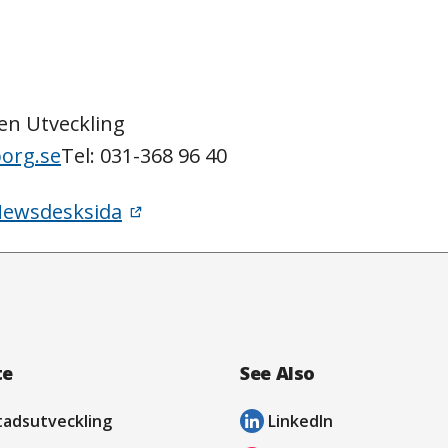
en Utveckling
org.se
Tel: 031-368 96 40
ewsdesksida
te
See Also
tadsutveckling
LinkedIn
opens