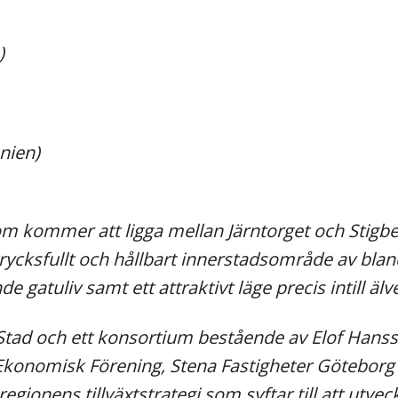
)
nien)
 kommer att ligga mellan Järntorget och Stigberg
uttrycksfullt och hållbart innerstadsområde av b
e gatuliv samt ett attraktivt läge precis intill äl
tad och ett konsortium bestående av Elof Hansso
konomisk Förening, Stena Fastigheter Göteborg 
gionens tillväxtstrategi som syftar till att utvec