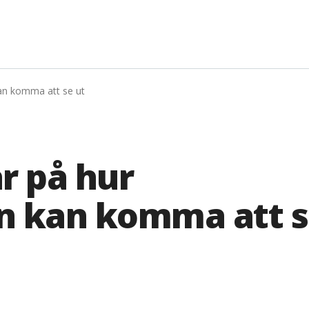
kan komma att se ut
ar på hur
n kan komma att s