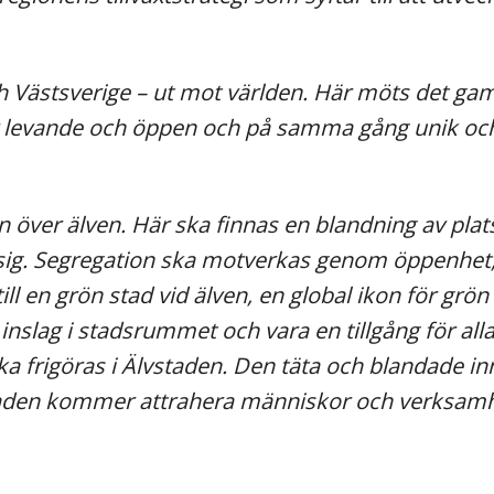
 Västsverige – ut mot världen. Här möts det gam
är levande och öppen och på samma gång unik oc
över älven. Här ska finnas en blandning av plats
sig. Segregation ska motverkas genom öppenhet, 
ll en grön stad vid älven, en global ikon för grön 
t inslag i stadsrummet och vara en tillgång för all
ka frigöras i Älvstaden. Den täta och blandade i
vstaden kommer attrahera människor och verksamhe