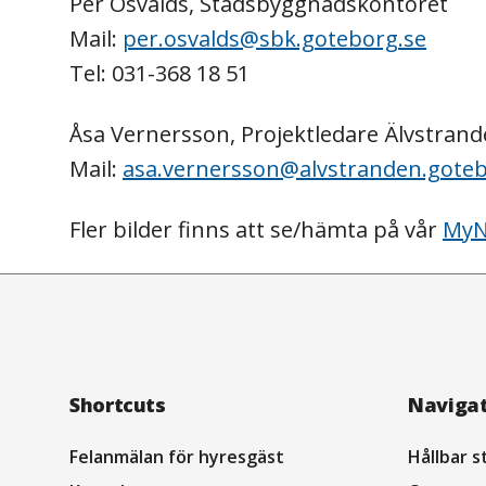
Per Osvalds, Stadsbyggnadskontoret
Mail:
per.osvalds@sbk.goteborg.se
Tel: 031-368 18 51
Åsa Vernersson, Projektledare Älvstrand
Mail:
asa.vernersson@alvstranden.goteb
Fler bilder finns att se/hämta på vår
MyN
Footer
Shortcuts
Naviga
Navigation
Felanmälan för hyresgäst
Hållbar s