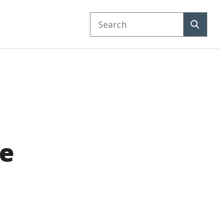
Search
website
Search
e