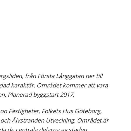
sliden, från Första Långgatan ner till
landad karaktär. Området kommer att vara
ven. Planerad byggstart 2017.
n Fastigheter, Folkets Hus Göteborg,
och Älvstranden Utveckling. Området är
kla de centrala delarna av staden.