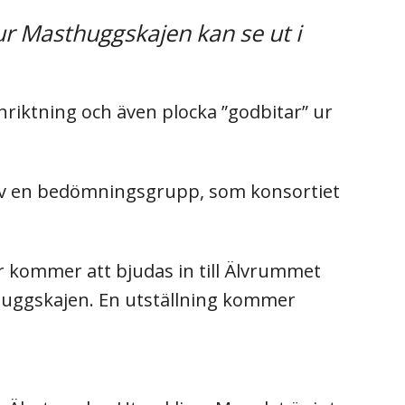
ur Masthuggskajen kan se ut i
inriktning och även plocka ”godbitar” ur
 av en bedömningsgrupp, som konsortiet
 kommer att bjudas in till Älvrummet
huggskajen. En utställning kommer