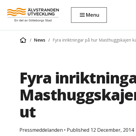
Menu
News
Fyra inriktningar på hur Masthuggskajen 
Home
page
Fyra inriktning
Masthuggskaje
ut
Pressmeddelanden
•
Published 12 December, 2014