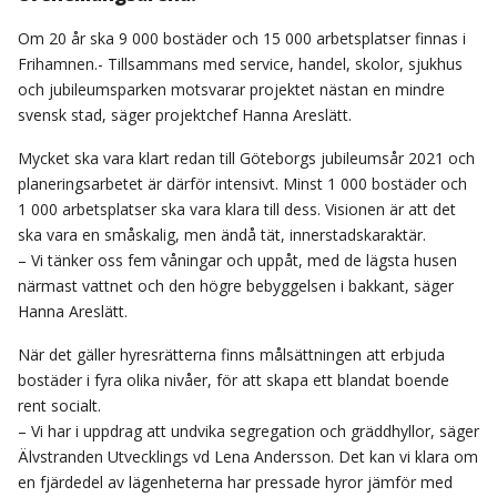
Om 20 år ska 9 000 bostäder och 15 000 arbetsplatser finnas i
Frihamnen.- Tillsammans med service, handel, skolor, sjukhus
och jubileumsparken motsvarar projektet nästan en mindre
svensk stad, säger projektchef Hanna Areslätt.
Mycket ska vara klart redan till Göteborgs jubileumsår 2021 och
planeringsarbetet är därför intensivt. Minst 1 000 bostäder och
1 000 arbetsplatser ska vara klara till dess. Visionen är att det
ska vara en småskalig, men ändå tät, innerstadskaraktär.
– Vi tänker oss fem våningar och uppåt, med de lägsta husen
närmast vattnet och den högre bebyggelsen i bakkant, säger
Hanna Areslätt.
När det gäller hyresrätterna finns målsättningen att erbjuda
bostäder i fyra olika nivåer, för att skapa ett blandat boende
rent socialt.
– Vi har i uppdrag att undvika segregation och gräddhyllor, säger
Älvstranden Utvecklings vd Lena Andersson. Det kan vi klara om
en fjärdedel av lägenheterna har pressade hyror jämför med