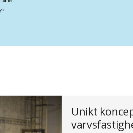
dholmen
yte
Unikt koncep
varvsfastigh