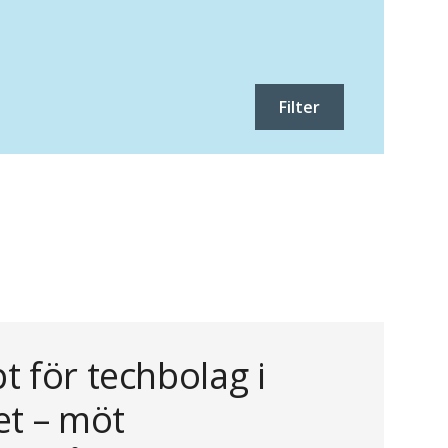
Filter
t för techbolag i
et – möt