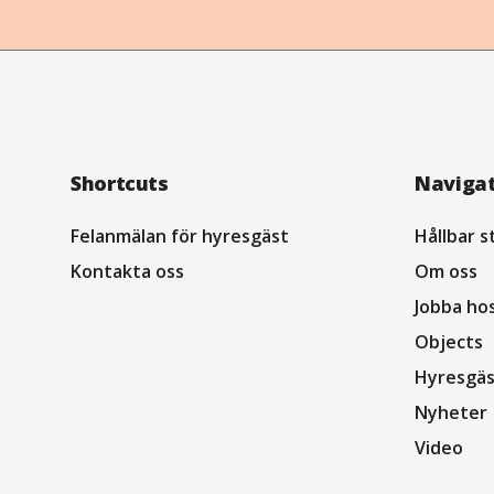
Footer
Shortcuts
Naviga
Navigation
Felanmälan för hyresgäst
Hållbar s
Kontakta oss
Om oss
Jobba ho
Objects
Hyresgäs
Nyheter
Video