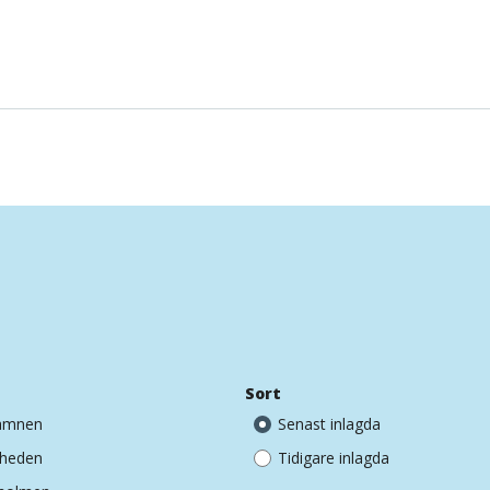
Sort
hamnen
Senast inlagda
dheden
Tidigare inlagda