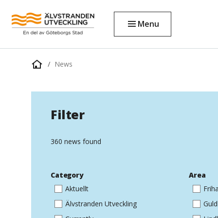
Menu
News
Home
page
Filter
360 news found
Category
Area
Aktuellt
Fri
Älvstranden Utveckling
Gul