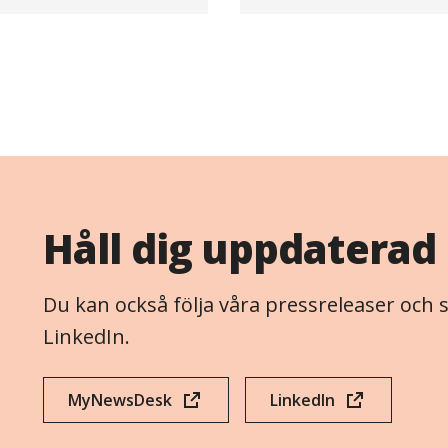
Håll dig uppdaterad
Du kan också följa våra pressreleaser och
LinkedIn.
MyNewsDesk
LinkedIn
(opens
(opens
in
in