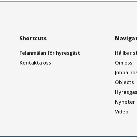
Footer
Shortcuts
Naviga
Navigation
Felanmälan för hyresgäst
Hållbar s
Kontakta oss
Om oss
Jobba ho
Objects
Hyresgäs
Nyheter
Video