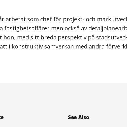
l år arbetat som chef för projekt- och markutve
 fastighetsaffärer men också av detaljplanearb
tt hon, med sitt breda perspektiv på stadsutvec
g att i konstruktiv samverkan med andra förverk
te
See Also