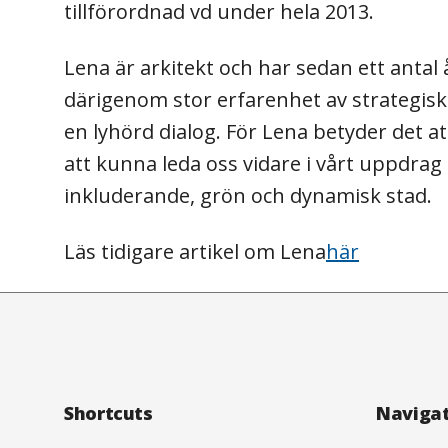
tillförordnad vd under hela 2013.
Lena är arkitekt och har sedan ett anta
därigenom stor erfarenhet av strategiska
en lyhörd dialog. För Lena betyder det a
att kunna leda oss vidare i vårt uppdra
inkluderande, grön och dynamisk stad.
Läs tidigare artikel om Lena
här
Footer
Shortcuts
Naviga